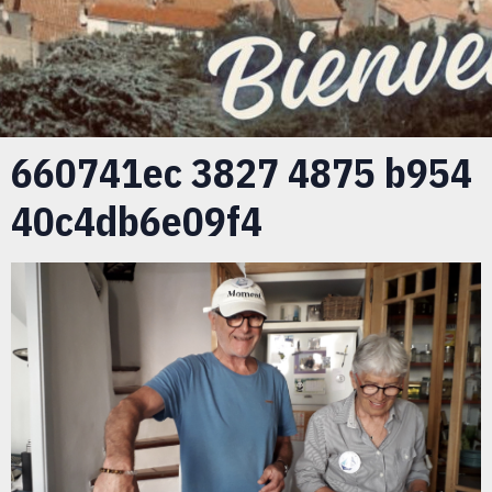
660741ec 3827 4875 b954
40c4db6e09f4